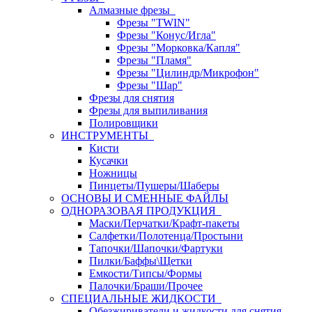
Алмазные фрезы
Фрезы "TWIN"
Фрезы "Конус/Игла"
Фрезы "Морковка/Капля"
Фрезы "Пламя"
Фрезы "Цилиндр/Микрофон"
Фрезы "Шар"
Фрезы для снятия
Фрезы для выпиливания
Полировщики
ИНСТРУМЕНТЫ
Кисти
Кусачки
Ножницы
Пинцеты/Пушеры/Шаберы
ОСНОВЫ И СМЕННЫЕ ФАЙЛЫ
ОДНОРАЗОВАЯ ПРОДУКЦИЯ
Маски/Перчатки/Крафт-пакеты
Салфетки/Полотенца/Простыни
Тапочки/Шапочки/Фартуки
Пилки/Баффы\Щетки
Емкости/Типсы/Формы
Палочки/Браши/Прочее
СПЕЦИАЛЬНЫЕ ЖИДКОСТИ
Обезжириватели и жидкости для снятия