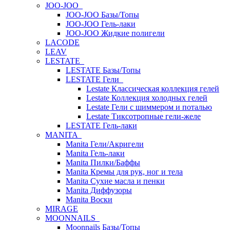
JOO-JOO
JOO-JOO Базы/Топы
JOO-JOO Гель-лаки
JOO-JOO Жидкие полигели
LACODE
LEAV
LESTATE
LESTATE Базы/Топы
LESTATE Гели
Lestate Классическая коллекция гелей
Lestate Коллекция холодных гелей
Lestate Гели с шиммером и поталью
Lestate Тиксотропные гели-желе
LESTATE Гель-лаки
MANITA
Manita Гели/Акригели
Manita Гель-лаки
Manita Пилки/Баффы
Manita Кремы для рук, ног и тела
Manita Сухие масла и пенки
Manita Диффузоры
Manita Воски
MIRAGE
MOONNAILS
Moonnails Базы/Топы