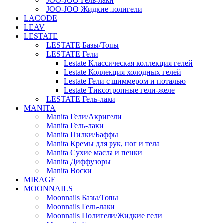
JOO-JOO Гель-лаки
JOO-JOO Жидкие полигели
LACODE
LEAV
LESTATE
LESTATE Базы/Топы
LESTATE Гели
Lestate Классическая коллекция гелей
Lestate Коллекция холодных гелей
Lestate Гели с шиммером и поталью
Lestate Тиксотропные гели-желе
LESTATE Гель-лаки
MANITA
Manita Гели/Акригели
Manita Гель-лаки
Manita Пилки/Баффы
Manita Кремы для рук, ног и тела
Manita Сухие масла и пенки
Manita Диффузоры
Manita Воски
MIRAGE
MOONNAILS
Moonnails Базы/Топы
Moonnails Гель-лаки
Moonnails Полигели/Жидкие гели