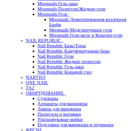
Moonnails Гель-лаки
Moonnails Полигели/Жидкие гели
Moonnails Гели
Moonnails Лимитированная коллекция
Барби
Moonnails Моделирующие гели
Moonnails Гели-желе и Кератин-гели
NAIL REPUBLIC
Nail Republic Базы/Топы
Nail Republic Камуфлирующие базы
Nail Republic Гели
Nail Republic Жидкие полигели
Nail Republic Гель-лаки
Nail Republic Кошачий глаз
NARTIST
ONE NAIL
TA2
ОБОРУДОВАНИЕ
Сухожары
Аппараты для маникюра
Лампы для маникюра
Пылесосы и вытяжки
Ультразвуковые мойки
Подставки для маникюра и педикюра
ФРЕЗЫ