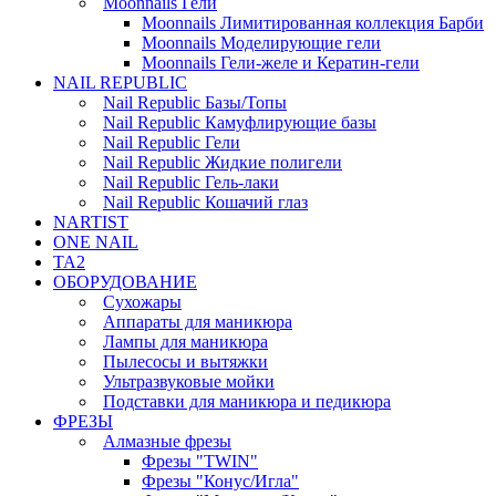
Moonnails Гели
Moonnails Лимитированная коллекция Барби
Moonnails Моделирующие гели
Moonnails Гели-желе и Кератин-гели
NAIL REPUBLIC
Nail Republic Базы/Топы
Nail Republic Камуфлирующие базы
Nail Republic Гели
Nail Republic Жидкие полигели
Nail Republic Гель-лаки
Nail Republic Кошачий глаз
NARTIST
ONE NAIL
TA2
ОБОРУДОВАНИЕ
Сухожары
Аппараты для маникюра
Лампы для маникюра
Пылесосы и вытяжки
Ультразвуковые мойки
Подставки для маникюра и педикюра
ФРЕЗЫ
Алмазные фрезы
Фрезы "TWIN"
Фрезы "Конус/Игла"