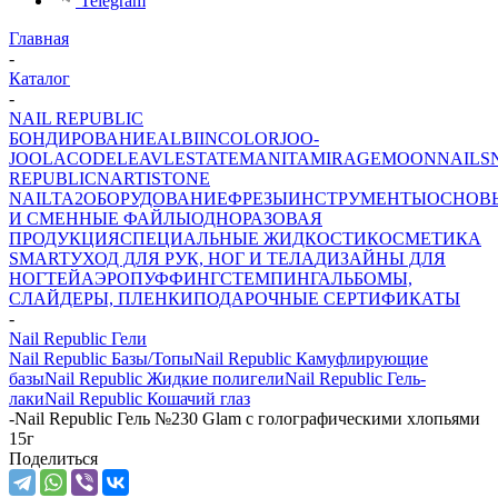
Telegram
Главная
-
Каталог
-
NAIL REPUBLIC
БОНДИРОВАНИЕ
ALBI
INCOLOR
JOO-
JOO
LACODE
LEAV
LESTATE
MANITA
MIRAGE
MOONNAILS
REPUBLIC
NARTIST
ONE
NAIL
TA2
ОБОРУДОВАНИЕ
ФРЕЗЫ
ИНСТРУМЕНТЫ
ОСНОВ
И СМЕННЫЕ ФАЙЛЫ
ОДНОРАЗОВАЯ
ПРОДУКЦИЯ
СПЕЦИАЛЬНЫЕ ЖИДКОСТИ
КОСМЕТИКА
SMART
УХОД ДЛЯ РУК, НОГ И ТЕЛА
ДИЗАЙНЫ ДЛЯ
НОГТЕЙ
АЭРОПУФФИНГ
СТЕМПИНГ
АЛЬБОМЫ,
СЛАЙДЕРЫ, ПЛЕНКИ
ПОДАРОЧНЫЕ СЕРТИФИКАТЫ
-
Nail Republic Гели
Nail Republic Базы/Топы
Nail Republic Камуфлирующие
базы
Nail Republic Жидкие полигели
Nail Republic Гель-
лаки
Nail Republic Кошачий глаз
-
Nail Republic Гель №230 Glam с голографическими хлопьями
15г
Поделиться