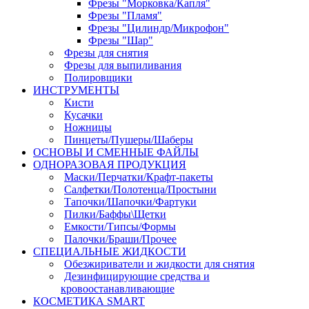
Фрезы "Морковка/Капля"
Фрезы "Пламя"
Фрезы "Цилиндр/Микрофон"
Фрезы "Шар"
Фрезы для снятия
Фрезы для выпиливания
Полировщики
ИНСТРУМЕНТЫ
Кисти
Кусачки
Ножницы
Пинцеты/Пушеры/Шаберы
ОСНОВЫ И СМЕННЫЕ ФАЙЛЫ
ОДНОРАЗОВАЯ ПРОДУКЦИЯ
Маски/Перчатки/Крафт-пакеты
Салфетки/Полотенца/Простыни
Тапочки/Шапочки/Фартуки
Пилки/Баффы\Щетки
Емкости/Типсы/Формы
Палочки/Браши/Прочее
СПЕЦИАЛЬНЫЕ ЖИДКОСТИ
Обезжириватели и жидкости для снятия
Дезинфицирующие средства и
кровоостанавливающие
КОСМЕТИКА SMART