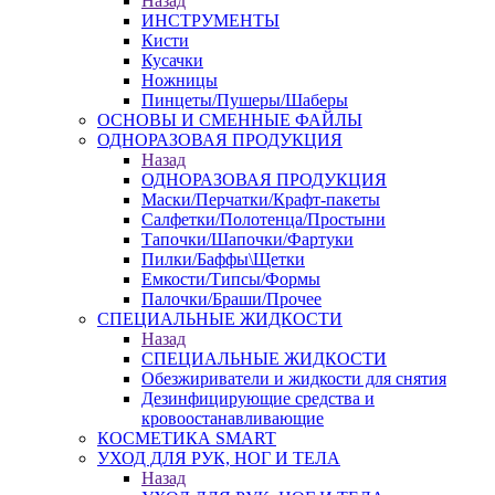
Назад
ИНСТРУМЕНТЫ
Кисти
Кусачки
Ножницы
Пинцеты/Пушеры/Шаберы
ОСНОВЫ И СМЕННЫЕ ФАЙЛЫ
ОДНОРАЗОВАЯ ПРОДУКЦИЯ
Назад
ОДНОРАЗОВАЯ ПРОДУКЦИЯ
Маски/Перчатки/Крафт-пакеты
Салфетки/Полотенца/Простыни
Тапочки/Шапочки/Фартуки
Пилки/Баффы\Щетки
Емкости/Типсы/Формы
Палочки/Браши/Прочее
СПЕЦИАЛЬНЫЕ ЖИДКОСТИ
Назад
СПЕЦИАЛЬНЫЕ ЖИДКОСТИ
Обезжириватели и жидкости для снятия
Дезинфицирующие средства и
кровоостанавливающие
КОСМЕТИКА SMART
УХОД ДЛЯ РУК, НОГ И ТЕЛА
Назад