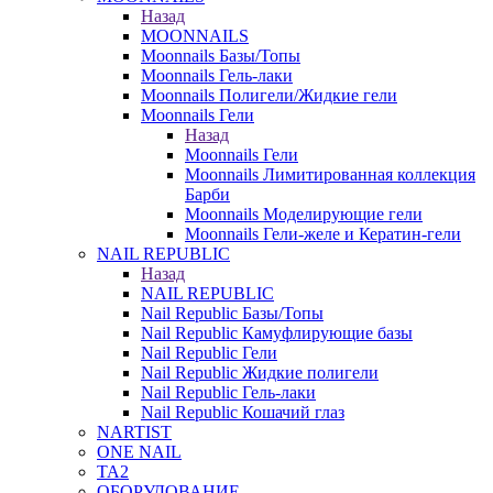
Назад
MOONNAILS
Moonnails Базы/Топы
Moonnails Гель-лаки
Moonnails Полигели/Жидкие гели
Moonnails Гели
Назад
Moonnails Гели
Moonnails Лимитированная коллекция
Барби
Moonnails Моделирующие гели
Moonnails Гели-желе и Кератин-гели
NAIL REPUBLIC
Назад
NAIL REPUBLIC
Nail Republic Базы/Топы
Nail Republic Камуфлирующие базы
Nail Republic Гели
Nail Republic Жидкие полигели
Nail Republic Гель-лаки
Nail Republic Кошачий глаз
NARTIST
ONE NAIL
TA2
ОБОРУДОВАНИЕ