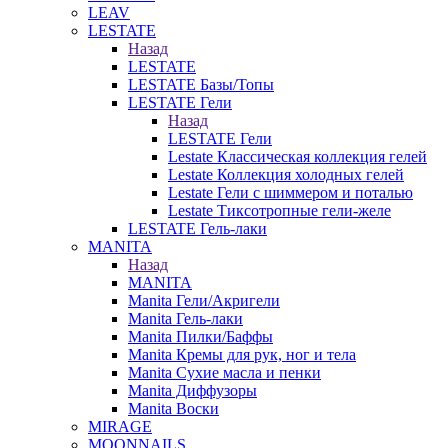
LEAV
LESTATE
Назад
LESTATE
LESTATE Базы/Топы
LESTATE Гели
Назад
LESTATE Гели
Lestate Классическая коллекция гелей
Lestate Коллекция холодных гелей
Lestate Гели с шиммером и поталью
Lestate Тиксотропные гели-желе
LESTATE Гель-лаки
MANITA
Назад
MANITA
Manita Гели/Акригели
Manita Гель-лаки
Manita Пилки/Баффы
Manita Кремы для рук, ног и тела
Manita Сухие масла и пенки
Manita Диффузоры
Manita Воски
MIRAGE
MOONNAILS