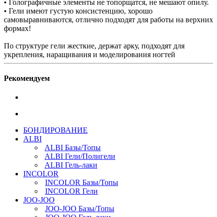
• Голографичные элементы не топорщатся, не мешают опилу.
• Гели имеют густую консистенцию, хорошо
самовыравниваются, отлично подходят для работы на верхних
формах!
По структуре гели жесткие, держат арку, подходят для
укрепления, наращивания и моделирования ногтей
Рекомендуем
БОНДИРОВАНИЕ
ALBI
ALBI Базы/Топы
ALBI Гели/Полигели
ALBI Гель-лаки
INCOLOR
INCOLOR Базы/Топы
INCOLOR Гели
JOO-JOO
JOO-JOO Базы/Топы