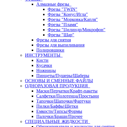
Алмазные фрезы
Фрезы "TWIN"
Фрезы "Конус/Игла"
Фрезы "Морковка/Капля"
Фрезы "Пламя"
Фрезы "Цилиндр/Микрофон"
Фрезы "Шар"
Фрезы для снятия
Фрезы для выпиливания
Полировщики
ИНСТРУМЕНТЫ
Кисти
Кусачки
Ножницы
Пинцеты/Пушеры/Шаберы
ОСНОВЫ И СМЕННЫЕ ФАЙЛЫ
ОДНОРАЗОВАЯ ПРОДУКЦИЯ
Маски/Перчатки/Крафт-пакеты
Салфетки/Полотенца/Простыни
Тапочки/Шапочки/Фартуки
Пилки/Баффы\Щетки
Емкости/Типсы/Формы
Палочки/Браши/Прочее
СПЕЦИАЛЬНЫЕ ЖИДКОСТИ
Обезжириватели и жидкости для снятия