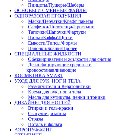
Пинцеты/Пушеры/Шаберы
ОСНОВЫ И СМЕННЫЕ ФАЙЛЫ
ОДНОРАЗОВАЯ ПРОДУКЦИЯ
Маски/Перчатки/Крафт-пакеты
Салфетки/Полотенца/Простыни
Тапочки/Шапочки/Фартуки
Пилки/Баффы\Щетки
Емкости/Типсы/Формы
Палочки/Браши/Прочее
СПЕЦИАЛЬНЫЕ ЖИДКОСТИ
Обезжириватели и жидкости для снятия
Дезинфицирующие средства и
кровоостанавливающие
КОСМЕТИКА SMART
УХОД ДЛЯ РУК, НОГ И ТЕЛА
Размягчители и Кератолитики
Крема для рук, ног и тела
Масла для кутикулы, пенки и тоники
ДИЗАЙНЫ ДЛЯ НОГТЕЙ
Втирки и гель-краски
Сыпучие дизайны
Стразы
Поталь и фольга
АЭРОПУФФИНГ