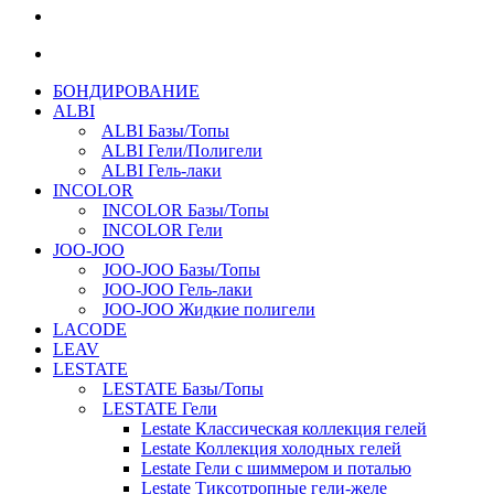
БОНДИРОВАНИЕ
ALBI
ALBI Базы/Топы
ALBI Гели/Полигели
ALBI Гель-лаки
INCOLOR
INCOLOR Базы/Топы
INCOLOR Гели
JOO-JOO
JOO-JOO Базы/Топы
JOO-JOO Гель-лаки
JOO-JOO Жидкие полигели
LACODE
LEAV
LESTATE
LESTATE Базы/Топы
LESTATE Гели
Lestate Классическая коллекция гелей
Lestate Коллекция холодных гелей
Lestate Гели с шиммером и поталью
Lestate Тиксотропные гели-желе