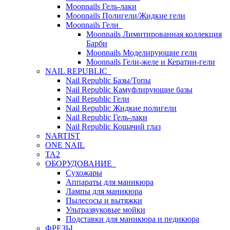
Moonnails Гель-лаки
Moonnails Полигели/Жидкие гели
Moonnails Гели
Moonnails Лимитированная коллекция
Барби
Moonnails Моделирующие гели
Moonnails Гели-желе и Кератин-гели
NAIL REPUBLIC
Nail Republic Базы/Топы
Nail Republic Камуфлирующие базы
Nail Republic Гели
Nail Republic Жидкие полигели
Nail Republic Гель-лаки
Nail Republic Кошачий глаз
NARTIST
ONE NAIL
TA2
ОБОРУДОВАНИЕ
Сухожары
Аппараты для маникюра
Лампы для маникюра
Пылесосы и вытяжки
Ультразвуковые мойки
Подставки для маникюра и педикюра
ФРЕЗЫ