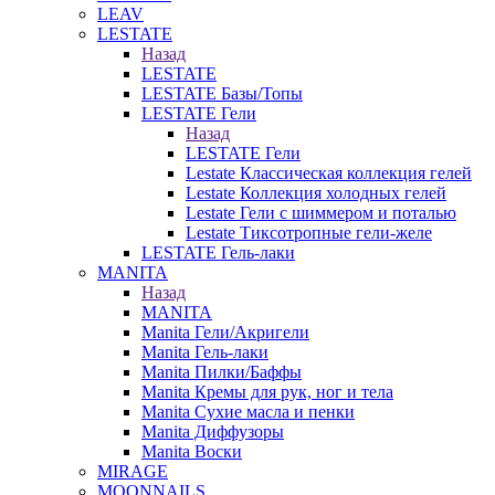
LEAV
LESTATE
Назад
LESTATE
LESTATE Базы/Топы
LESTATE Гели
Назад
LESTATE Гели
Lestate Классическая коллекция гелей
Lestate Коллекция холодных гелей
Lestate Гели с шиммером и поталью
Lestate Тиксотропные гели-желе
LESTATE Гель-лаки
MANITA
Назад
MANITA
Manita Гели/Акригели
Manita Гель-лаки
Manita Пилки/Баффы
Manita Кремы для рук, ног и тела
Manita Сухие масла и пенки
Manita Диффузоры
Manita Воски
MIRAGE
MOONNAILS