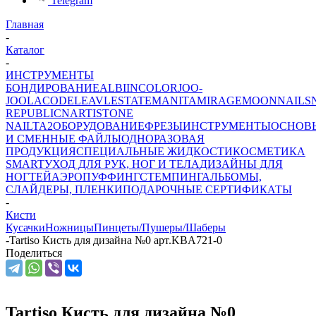
Telegram
Главная
-
Каталог
-
ИНСТРУМЕНТЫ
БОНДИРОВАНИЕ
ALBI
INCOLOR
JOO-
JOO
LACODE
LEAV
LESTATE
MANITA
MIRAGE
MOONNAILS
REPUBLIC
NARTIST
ONE
NAIL
TA2
ОБОРУДОВАНИЕ
ФРЕЗЫ
ИНСТРУМЕНТЫ
ОСНОВ
И СМЕННЫЕ ФАЙЛЫ
ОДНОРАЗОВАЯ
ПРОДУКЦИЯ
СПЕЦИАЛЬНЫЕ ЖИДКОСТИ
КОСМЕТИКА
SMART
УХОД ДЛЯ РУК, НОГ И ТЕЛА
ДИЗАЙНЫ ДЛЯ
НОГТЕЙ
АЭРОПУФФИНГ
СТЕМПИНГ
АЛЬБОМЫ,
СЛАЙДЕРЫ, ПЛЕНКИ
ПОДАРОЧНЫЕ СЕРТИФИКАТЫ
-
Кисти
Кусачки
Ножницы
Пинцеты/Пушеры/Шаберы
-
Tartiso Кисть для дизайна №0 арт.KBA721-0
Поделиться
Tartiso Кисть для дизайна №0