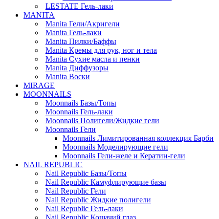
LESTATE Гель-лаки
MANITA
Manita Гели/Акригели
Manita Гель-лаки
Manita Пилки/Баффы
Manita Кремы для рук, ног и тела
Manita Сухие масла и пенки
Manita Диффузоры
Manita Воски
MIRAGE
MOONNAILS
Moonnails Базы/Топы
Moonnails Гель-лаки
Moonnails Полигели/Жидкие гели
Moonnails Гели
Moonnails Лимитированная коллекция Барби
Moonnails Моделирующие гели
Moonnails Гели-желе и Кератин-гели
NAIL REPUBLIC
Nail Republic Базы/Топы
Nail Republic Камуфлирующие базы
Nail Republic Гели
Nail Republic Жидкие полигели
Nail Republic Гель-лаки
Nail Republic Кошачий глаз