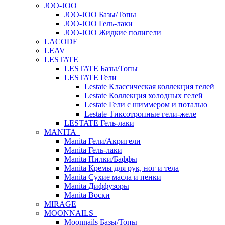
JOO-JOO
JOO-JOO Базы/Топы
JOO-JOO Гель-лаки
JOO-JOO Жидкие полигели
LACODE
LEAV
LESTATE
LESTATE Базы/Топы
LESTATE Гели
Lestate Классическая коллекция гелей
Lestate Коллекция холодных гелей
Lestate Гели с шиммером и поталью
Lestate Тиксотропные гели-желе
LESTATE Гель-лаки
MANITA
Manita Гели/Акригели
Manita Гель-лаки
Manita Пилки/Баффы
Manita Кремы для рук, ног и тела
Manita Сухие масла и пенки
Manita Диффузоры
Manita Воски
MIRAGE
MOONNAILS
Moonnails Базы/Топы