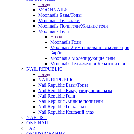
Назад
MOONNAILS
Moonnails Базы/Топы
Moonnails Гель-лаки
Moonnails Полигели/Жидкие гели
Moonnails Гели
Назад
Moonnails Гели
Moonnails Лимитированная коллекция
Барби
Moonnails Моделирующие гели
Moonnails Гели-желе и Кератин-гели
NAIL REPUBLIC
Назад
NAIL REPUBLIC
Nail Republic Базы/Топы
Nail Republic Камуфлирующие базы
Nail Republic Гели
Nail Republic Жидкие полигели
Nail Republic Гель-лаки
Nail Republic Кошачий глаз
NARTIST
ONE NAIL
TA2
ОБОРУДОВАНИЕ