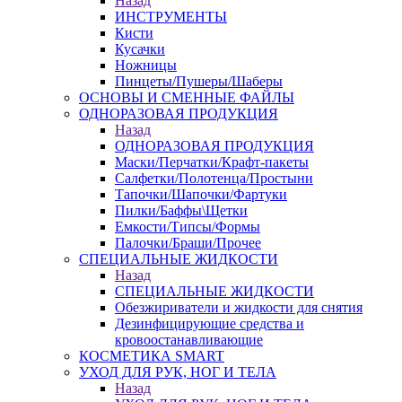
Назад
ИНСТРУМЕНТЫ
Кисти
Кусачки
Ножницы
Пинцеты/Пушеры/Шаберы
ОСНОВЫ И СМЕННЫЕ ФАЙЛЫ
ОДНОРАЗОВАЯ ПРОДУКЦИЯ
Назад
ОДНОРАЗОВАЯ ПРОДУКЦИЯ
Маски/Перчатки/Крафт-пакеты
Салфетки/Полотенца/Простыни
Тапочки/Шапочки/Фартуки
Пилки/Баффы\Щетки
Емкости/Типсы/Формы
Палочки/Браши/Прочее
СПЕЦИАЛЬНЫЕ ЖИДКОСТИ
Назад
СПЕЦИАЛЬНЫЕ ЖИДКОСТИ
Обезжириватели и жидкости для снятия
Дезинфицирующие средства и
кровоостанавливающие
КОСМЕТИКА SMART
УХОД ДЛЯ РУК, НОГ И ТЕЛА
Назад