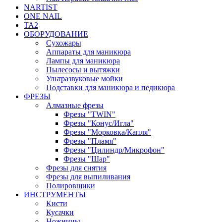
NARTIST
ONE NAIL
TA2
ОБОРУДОВАНИЕ
Сухожары
Аппараты для маникюра
Лампы для маникюра
Пылесосы и вытяжки
Ультразвуковые мойки
Подставки для маникюра и педикюра
ФРЕЗЫ
Алмазные фрезы
Фрезы "TWIN"
Фрезы "Конус/Игла"
Фрезы "Морковка/Капля"
Фрезы "Пламя"
Фрезы "Цилиндр/Микрофон"
Фрезы "Шар"
Фрезы для снятия
Фрезы для выпиливания
Полировщики
ИНСТРУМЕНТЫ
Кисти
Кусачки
Ножницы