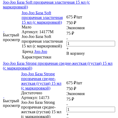
Joo-Joo База Soft прозрачная эластичная 15 мл (с
маркировкой)
Joo-Joo База Soft
675
₽
/шт
прозрачная эластичная
15 мл (с маркировкой)
750
₽
Мало
Экономия
Артикул: 14177М
75
₽
Быстрый
Joo-Joo База Soft
-
просмотр
прозрачная эластичная
15 мл (с маркировкой)
+
Бренд
Joo-Joo
В корзину
Характеристики
Joo-Joo База Strong прозрачная средне-жесткая (густая) 15 мл
(с маркировкой)
Joo-Joo База Strong
прозрачная средне-
675
₽
/шт
жесткая (густая) 15 мл
(с маркировкой)
750
₽
Достаточно
Экономия
Артикул: 14173
75
₽
Быстрый
Joo-Joo База Strong
-
просмотр
прозрачная средне-
жесткая (густая) 15 мл
+
(с маркировкой)