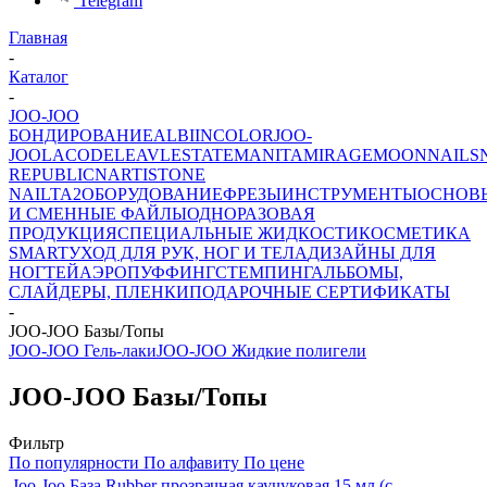
Telegram
Главная
-
Каталог
-
JOO-JOO
БОНДИРОВАНИЕ
ALBI
INCOLOR
JOO-
JOO
LACODE
LEAV
LESTATE
MANITA
MIRAGE
MOONNAILS
REPUBLIC
NARTIST
ONE
NAIL
TA2
ОБОРУДОВАНИЕ
ФРЕЗЫ
ИНСТРУМЕНТЫ
ОСНОВ
И СМЕННЫЕ ФАЙЛЫ
ОДНОРАЗОВАЯ
ПРОДУКЦИЯ
СПЕЦИАЛЬНЫЕ ЖИДКОСТИ
КОСМЕТИКА
SMART
УХОД ДЛЯ РУК, НОГ И ТЕЛА
ДИЗАЙНЫ ДЛЯ
НОГТЕЙ
АЭРОПУФФИНГ
СТЕМПИНГ
АЛЬБОМЫ,
СЛАЙДЕРЫ, ПЛЕНКИ
ПОДАРОЧНЫЕ СЕРТИФИКАТЫ
-
JOO-JOO Базы/Топы
JOO-JOO Гель-лаки
JOO-JOO Жидкие полигели
JOO-JOO Базы/Топы
Фильтр
По популярности
По алфавиту
По цене
Joo-Joo База Rubber прозрачная каучуковая 15 мл (с