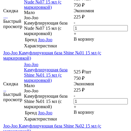
Nude №07 15 мл (с
750
₽
маркировкой)
Скидка
Экономия
Мало
225
₽
Joo-Joo
Быстрый
-
Камуфлирующая база
просмотр
Nude №07 15 мл (с
маркировкой)
+
В корзину
Бренд
Joo-Joo
Характеристики
Joo-Joo Камуфлирующая база Shine №01 15 мл (c
маркировкой)
Joo-Joo
Камуфлирующая база
525
₽
/шт
Shine №01 15 мл (c
750
₽
маркировкой)
Скидка
Экономия
Мало
225
₽
Joo-Joo
Быстрый
-
Камуфлирующая база
просмотр
Shine №01 15 мл (c
маркировкой)
+
В корзину
Бренд
Joo-Joo
Характеристики
Joo-Joo Камуфлирующая база Shine №02 15 мл (c