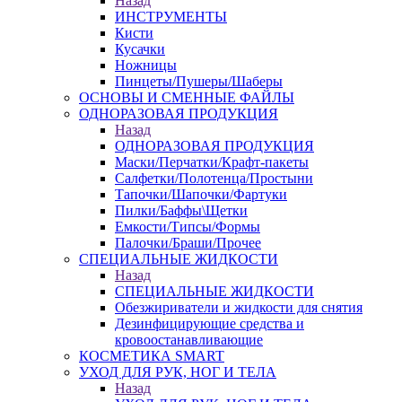
Назад
ИНСТРУМЕНТЫ
Кисти
Кусачки
Ножницы
Пинцеты/Пушеры/Шаберы
ОСНОВЫ И СМЕННЫЕ ФАЙЛЫ
ОДНОРАЗОВАЯ ПРОДУКЦИЯ
Назад
ОДНОРАЗОВАЯ ПРОДУКЦИЯ
Маски/Перчатки/Крафт-пакеты
Салфетки/Полотенца/Простыни
Тапочки/Шапочки/Фартуки
Пилки/Баффы\Щетки
Емкости/Типсы/Формы
Палочки/Браши/Прочее
СПЕЦИАЛЬНЫЕ ЖИДКОСТИ
Назад
СПЕЦИАЛЬНЫЕ ЖИДКОСТИ
Обезжириватели и жидкости для снятия
Дезинфицирующие средства и
кровоостанавливающие
КОСМЕТИКА SMART
УХОД ДЛЯ РУК, НОГ И ТЕЛА
Назад