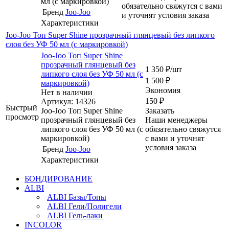
мл (c маркировкой)
обязательно свяжутся с вами
Бренд
Joo-Joo
и уточнят условия заказа
Характеристики
Joo-Joo Топ Super Shine прозрачный глянцевый без липкого
слоя без УФ 50 мл (с маркировкой)
Joo-Joo Топ Super Shine
прозрачный глянцевый без
1 350
₽
/шт
липкого слоя без УФ 50 мл (с
1 500
₽
маркировкой)
Экономия
Нет в наличии
150
₽
Артикул: 14326
Быстрый
Joo-Joo Топ Super Shine
Заказать
просмотр
прозрачный глянцевый без
Наши менеджеры
липкого слоя без УФ 50 мл (с
обязательно свяжутся
маркировкой)
с вами и уточнят
условия заказа
Бренд
Joo-Joo
Характеристики
БОНДИРОВАНИЕ
ALBI
ALBI Базы/Топы
ALBI Гели/Полигели
ALBI Гель-лаки
INCOLOR