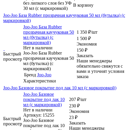
без липкого слоя без УФ
В корзину
30 мл (с маркировкой)
Joo-Joo База Rubber прозрачная каучуковая 50 мл (бутылка) (с
маркировкой)
Joo-Joo База Rubber
прозрачная каучуковая 50
1 350
₽
/шт
мл (бутылка) (с
1 500
₽
маркировкой)
Экономия
Нет в наличии
150
₽
Joo-Joo База Rubber
Быстрый
Заказать
прозрачная каучуковая 50
просмотр
Наши менеджеры
мл (бутылка) (с
обязательно свяжутся с
маркировкой)
вами и уточнят условия
Бренд
Joo-Joo
заказа
Характеристики
Joo-Joo Базовое покрытие под лак 10 мл (c маркировкой)
Joo-Joo Базовое
покрытие под лак 10
207
₽
/шт
мл (c маркировкой)
230
₽
Нет в наличии
Экономия
Артикул: 15255
23
₽
Быстрый
Joo-Joo Базовое
Заказать
просмотр
покрытие под лак 10
Наши менеджеры