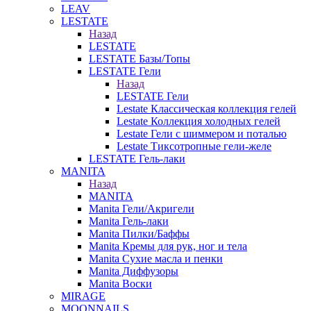
LEAV
LESTATE
Назад
LESTATE
LESTATE Базы/Топы
LESTATE Гели
Назад
LESTATE Гели
Lestate Классическая коллекция гелей
Lestate Коллекция холодных гелей
Lestate Гели с шиммером и поталью
Lestate Тиксотропные гели-желе
LESTATE Гель-лаки
MANITA
Назад
MANITA
Manita Гели/Акригели
Manita Гель-лаки
Manita Пилки/Баффы
Manita Кремы для рук, ног и тела
Manita Сухие масла и пенки
Manita Диффузоры
Manita Воски
MIRAGE
MOONNAILS