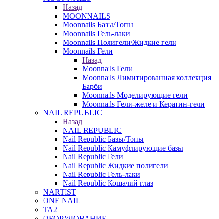
Назад
MOONNAILS
Moonnails Базы/Топы
Moonnails Гель-лаки
Moonnails Полигели/Жидкие гели
Moonnails Гели
Назад
Moonnails Гели
Moonnails Лимитированная коллекция
Барби
Moonnails Моделирующие гели
Moonnails Гели-желе и Кератин-гели
NAIL REPUBLIC
Назад
NAIL REPUBLIC
Nail Republic Базы/Топы
Nail Republic Камуфлирующие базы
Nail Republic Гели
Nail Republic Жидкие полигели
Nail Republic Гель-лаки
Nail Republic Кошачий глаз
NARTIST
ONE NAIL
TA2
ОБОРУДОВАНИЕ