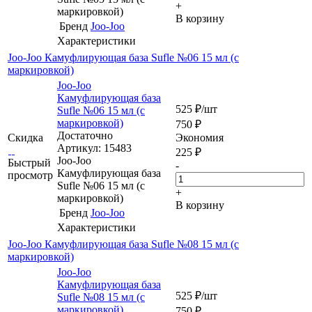
+
маркировкой)
В корзину
Бренд
Joo-Joo
Характеристики
Joo-Joo Камуфлирующая база Sufle №06 15 мл (с
маркировкой)
Joo-Joo
Камуфлирующая база
525
₽
/шт
Sufle №06 15 мл (с
маркировкой)
750
₽
Достаточно
Скидка
Экономия
Артикул: 15483
225
₽
Joo-Joo
Быстрый
-
Камуфлирующая база
просмотр
Sufle №06 15 мл (с
+
маркировкой)
В корзину
Бренд
Joo-Joo
Характеристики
Joo-Joo Камуфлирующая база Sufle №08 15 мл (c
маркировкой)
Joo-Joo
Камуфлирующая база
525
₽
/шт
Sufle №08 15 мл (c
маркировкой)
750
₽