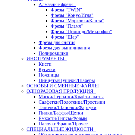
Алмазные фрезы
Фрезы "TWIN"
Фрезы "Конус/Игла"
Фрезы "Морковка/Капля"
Фрезы "Пламя"
Фрезы "Цилиндр/Микрофон"
Фрезы "Шар"
Фрезы для снятия
Фрезы для выпиливания
Полировщики
ИНСТРУМЕНТЫ
Кисти
Кусачки
Ножницы
Пинцеты/Пушеры/Шаберы
ОСНОВЫ И СМЕННЫЕ ФАЙЛЫ
ОДНОРАЗОВАЯ ПРОДУКЦИЯ
Маски/Перчатки/Крафт-пакеты
Салфетки/Полотенца/Простыни
Тапочки/Шапочки/Фартуки
Пилки/Баффы\Щетки
Емкости/Типсы/Формы
Палочки/Браши/Прочее
СПЕЦИАЛЬНЫЕ ЖИДКОСТИ
Обезжириватели и жидкости для снятия