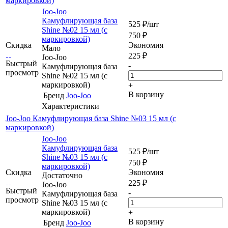
маркировкой)
Joo-Joo
Камуфлирующая база
525
₽
/шт
Shine №02 15 мл (c
750
₽
маркировкой)
Скидка
Экономия
Мало
225
₽
Joo-Joo
Быстрый
-
Камуфлирующая база
просмотр
Shine №02 15 мл (c
маркировкой)
+
В корзину
Бренд
Joo-Joo
Характеристики
Joo-Joo Камуфлирующая база Shine №03 15 мл (c
маркировкой)
Joo-Joo
Камуфлирующая база
525
₽
/шт
Shine №03 15 мл (c
750
₽
маркировкой)
Скидка
Экономия
Достаточно
225
₽
Joo-Joo
Быстрый
-
Камуфлирующая база
просмотр
Shine №03 15 мл (c
маркировкой)
+
В корзину
Бренд
Joo-Joo