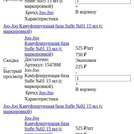
Shine №05 15 мл (c
маркировкой)
+
В корзину
Бренд
Joo-Joo
Характеристики
Joo-Joo Камуфлирующая база Sufle №01 15 мл (с
маркировкой)
Joo-Joo
Камуфлирующая база
525
₽
/шт
Sufle №01 15 мл (с
маркировкой)
750
₽
Достаточно
Скидка
Экономия
Артикул: 15478M
225
₽
Joo-Joo
Быстрый
-
Камуфлирующая база
просмотр
Sufle №01 15 мл (с
+
маркировкой)
В корзину
Бренд
Joo-Joo
Характеристики
Joo-Joo Камуфлирующая база Sufle №02 15 мл (с
маркировкой)
Joo-Joo
Камуфлирующая база
525
₽
/шт
Sufle №02 15 мл (с