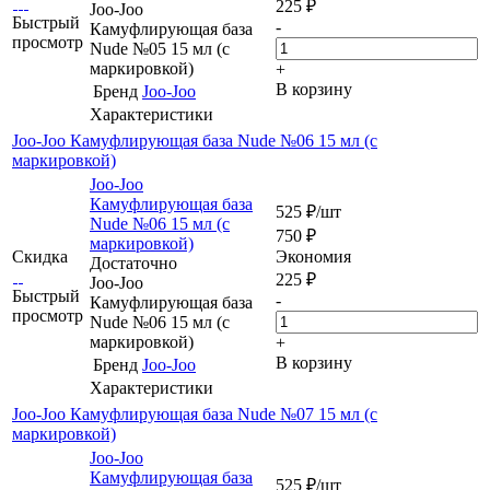
225
₽
Joo-Joo
Быстрый
-
Камуфлирующая база
просмотр
Nude №05 15 мл (с
маркировкой)
+
В корзину
Бренд
Joo-Joo
Характеристики
Joo-Joo Камуфлирующая база Nude №06 15 мл (с
маркировкой)
Joo-Joo
Камуфлирующая база
525
₽
/шт
Nude №06 15 мл (с
750
₽
маркировкой)
Скидка
Экономия
Достаточно
225
₽
Joo-Joo
Быстрый
-
Камуфлирующая база
просмотр
Nude №06 15 мл (с
маркировкой)
+
В корзину
Бренд
Joo-Joo
Характеристики
Joo-Joo Камуфлирующая база Nude №07 15 мл (с
маркировкой)
Joo-Joo
Камуфлирующая база
525
₽
/шт