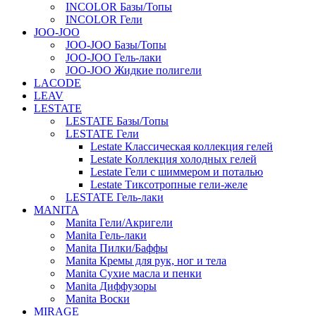
INCOLOR Базы/Топы
INCOLOR Гели
JOO-JOO
JOO-JOO Базы/Топы
JOO-JOO Гель-лаки
JOO-JOO Жидкие полигели
LACODE
LEAV
LESTATE
LESTATE Базы/Топы
LESTATE Гели
Lestate Классическая коллекция гелей
Lestate Коллекция холодных гелей
Lestate Гели с шиммером и поталью
Lestate Тиксотропные гели-желе
LESTATE Гель-лаки
MANITA
Manita Гели/Акригели
Manita Гель-лаки
Manita Пилки/Баффы
Manita Кремы для рук, ног и тела
Manita Сухие масла и пенки
Manita Диффузоры
Manita Воски
MIRAGE