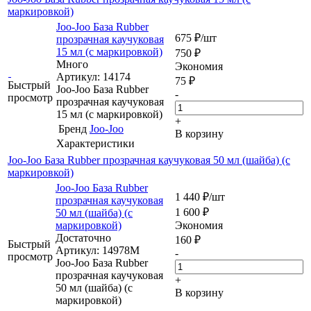
маркировкой)
Joo-Joo База Rubber
675
₽
/шт
прозрачная каучуковая
15 мл (с маркировкой)
750
₽
Много
Экономия
Артикул: 14174
75
₽
Быстрый
Joo-Joo База Rubber
-
просмотр
прозрачная каучуковая
15 мл (с маркировкой)
+
Бренд
Joo-Joo
В корзину
Характеристики
Joo-Joo База Rubber прозрачная каучуковая 50 мл (шайба) (с
маркировкой)
Joo-Joo База Rubber
1 440
₽
/шт
прозрачная каучуковая
1 600
₽
50 мл (шайба) (с
маркировкой)
Экономия
Достаточно
160
₽
Быстрый
Артикул: 14978М
-
просмотр
Joo-Joo База Rubber
прозрачная каучуковая
+
50 мл (шайба) (с
В корзину
маркировкой)