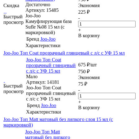
Достаточно
Скидка
Экономия
Артикул: 15485
225
₽
Joo-Joo
Быстрый
-
Камуфлирующая база
просмотр
Sufle №08 15 мл (c
+
маркировкой)
В корзину
Бренд
Joo-Joo
Характеристики
Joo-Joo Топ Coat прозрачный глянцевый c л/с c УФ 15 мл
Joo-Joo Топ Coat
675
₽
/шт
прозрачный глянцевый
c л/с c УФ 15 мл
750
₽
Мало
Экономия
Артикул: 14181
75
₽
Быстрый
Joo-Joo Топ Coat
-
просмотр
прозрачный глянцевый
c л/с c УФ 15 мл
+
Бренд
Joo-Joo
В корзину
Характеристики
Joo-Joo Топ Matt матовый без липкого слоя 15 мл (с
маркировкой)
Joo-Joo Топ Matt
матовый без липкого