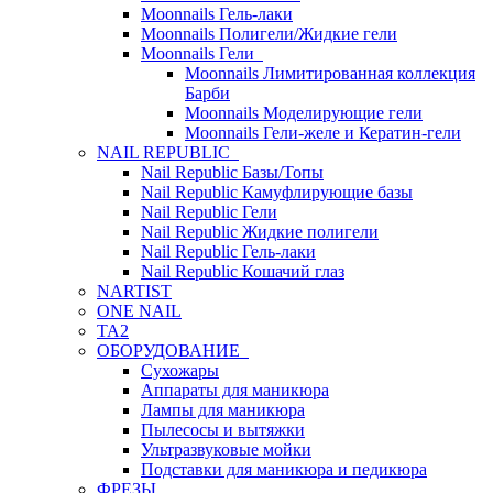
Moonnails Гель-лаки
Moonnails Полигели/Жидкие гели
Moonnails Гели
Moonnails Лимитированная коллекция
Барби
Moonnails Моделирующие гели
Moonnails Гели-желе и Кератин-гели
NAIL REPUBLIC
Nail Republic Базы/Топы
Nail Republic Камуфлирующие базы
Nail Republic Гели
Nail Republic Жидкие полигели
Nail Republic Гель-лаки
Nail Republic Кошачий глаз
NARTIST
ONE NAIL
TA2
ОБОРУДОВАНИЕ
Сухожары
Аппараты для маникюра
Лампы для маникюра
Пылесосы и вытяжки
Ультразвуковые мойки
Подставки для маникюра и педикюра
ФРЕЗЫ