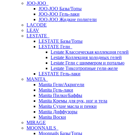
JOO-JOO
JOO-JOO Базы/Топы
JOO-JOO Гель-лаки
JOO-JOO Жидкие полигели
LACODE
LEAV
LESTATE
LESTATE Базы/Топы
LESTATE Гели
Lestate Классическая коллекция гелей
Lestate Коллекция холодных гелей
Lestate Гели с шиммером и поталью
Lestate Тиксотропные гели-желе
LESTATE Гель-лаки
MANITA
Manita Гели/Акригели
Manita Гель-лаки
Manita Пилки/Баффы
Manita Кремы для рук, ног и тела
Manita Сухие масла и пенки
Manita Диффузоры
Manita Воски
MIRAGE
MOONNAILS
Moonnails Базы/Топы