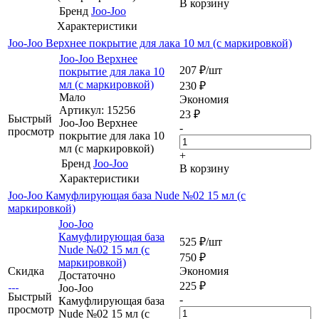
В корзину
Бренд
Joo-Joo
Характеристики
Joo-Joo Верхнее покрытие для лака 10 мл (с маркировкой)
Joo-Joo Верхнее
207
₽
/шт
покрытие для лака 10
мл (с маркировкой)
230
₽
Мало
Экономия
Артикул: 15256
23
₽
Быстрый
Joo-Joo Верхнее
-
просмотр
покрытие для лака 10
мл (с маркировкой)
+
Бренд
Joo-Joo
В корзину
Характеристики
Joo-Joo Камуфлирующая база Nude №02 15 мл (с
маркировкой)
Joo-Joo
Камуфлирующая база
525
₽
/шт
Nude №02 15 мл (с
750
₽
маркировкой)
Скидка
Экономия
Достаточно
225
₽
Joo-Joo
Быстрый
-
Камуфлирующая база
просмотр
Nude №02 15 мл (с