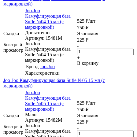
маркировкой)
Joo-Joo
Камуфлирующая база
525
₽
/шт
Sufle №04 15 мл (с
маркировкой)
750
₽
Достаточно
Скидка
Экономия
Артикул: 15481M
225
₽
Joo-Joo
Быстрый
-
Камуфлирующая база
просмотр
Sufle №04 15 мл (с
+
маркировкой)
В корзину
Бренд
Joo-Joo
Характеристики
Joo-Joo Камуфлирующая база Sufle №05 15 мл (с
маркировкой)
Joo-Joo
Камуфлирующая база
525
₽
/шт
Sufle №05 15 мл (с
маркировкой)
750
₽
Мало
Скидка
Экономия
Артикул: 15482M
225
₽
Joo-Joo
Быстрый
-
Камуфлирующая база
просмотр
Sufle №05 15 мл (с