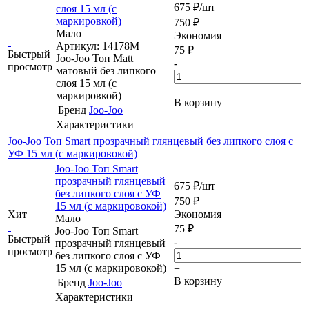
675
₽
/шт
слоя 15 мл (с
маркировкой)
750
₽
Мало
Экономия
Артикул: 14178М
75
₽
Быстрый
Joo-Joo Топ Matt
-
просмотр
матовый без липкого
слоя 15 мл (с
+
маркировкой)
В корзину
Бренд
Joo-Joo
Характеристики
Joo-Joo Топ Smart прозрачный глянцевый без липкого слоя c
УФ 15 мл (с маркировокой)
Joo-Joo Топ Smart
прозрачный глянцевый
675
₽
/шт
без липкого слоя c УФ
750
₽
15 мл (с маркировокой)
Хит
Экономия
Мало
75
₽
Joo-Joo Топ Smart
Быстрый
-
прозрачный глянцевый
просмотр
без липкого слоя c УФ
15 мл (с маркировокой)
+
В корзину
Бренд
Joo-Joo
Характеристики