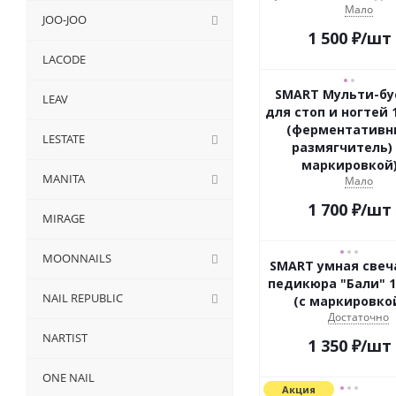
Мало
JOO-JOO
1 500
₽
/шт
LACODE
SMART Мульти-бу
LEAV
для стоп и ногтей 
(ферментативн
LESTATE
размягчитель) 
маркировкой
MANITA
Мало
1 700
₽
/шт
MIRAGE
MOONNAILS
SMART умная свеч
педикюра "Бали" 1
NAIL REPUBLIC
(с маркировко
Достаточно
NARTIST
1 350
₽
/шт
ONE NAIL
Акция