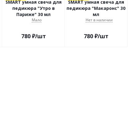
SMART умная свеча для
SMART умная свеча для
педикюра "Утро в
педикюра "Макаронс" 30
Париже" 30 мл
мл
Мало
Нет в наличии
780
₽
/шт
780
₽
/шт