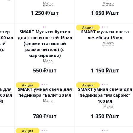
Мало
Много
1 250
₽
/шт
1 650
₽
/шт
Акция
стер
SMART Мульти-бустер
SMART мульти-паста
100 мл
для стоп и ногтей 15 мл
лечебная 15 мл
Много
ый
(ферментативный
(с
размягчитель) (с
)
маркировкой)
Мало
550
₽
/шт
1 150
₽
/шт
Акция
Акция
а для
SMART умная свеча для
SMART умная свеча для
00 мл
педикюра "Бали" 30 мл
педикюра "Макаронс"
Мало
й)
100 мл
Мало
780
₽
/шт
1 350
₽
/шт
Акция