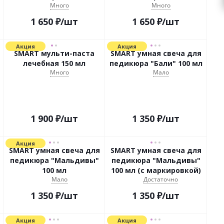
Много
Много
1 650
₽
/шт
1 650
₽
/шт
Акция
Акция
SMART мульти-паста
SMART умная свеча для
лечебная 150 мл
педикюра "Бали" 100 мл
Много
Мало
1 900
₽
/шт
1 350
₽
/шт
Акция
SMART умная свеча для
SMART умная свеча для
педикюра "Мальдивы"
педикюра "Мальдивы"
100 мл
100 мл (с маркировкой)
Мало
Достаточно
1 350
₽
/шт
1 350
₽
/шт
Акция
Акция