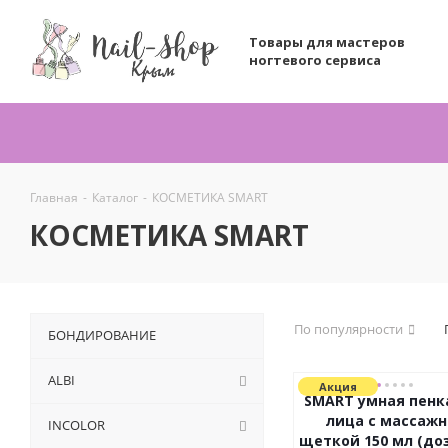
Товары для мастеров
ногтевого сервиса
Главная
-
Каталог
-
КОСМЕТИКА SMART
КОСМЕТИКА SMART
По популярности
БОНДИРОВАНИЕ
ALBI
Акция
SMART умная пенк
лица с массажн
INCOLOR
щеткой 150 мл (до