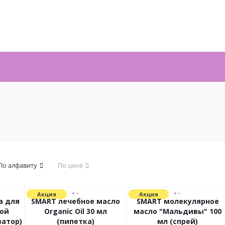
По алфавиту
По цене
Акция
Акция
а для
SMART лечебное масло
SMART молекулярное
ой
Organic Oil 30 мл
масло "Мальдивы" 100
затор)
(пипетка)
мл (спрей)