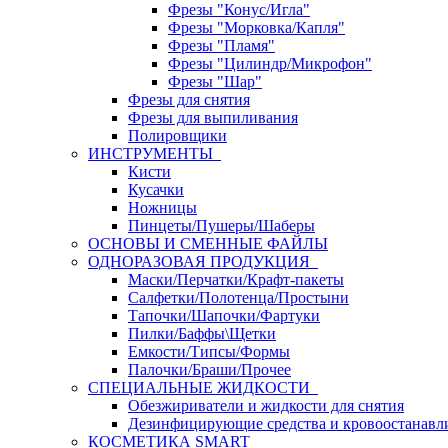
Фрезы "Конус/Игла"
Фрезы "Морковка/Капля"
Фрезы "Пламя"
Фрезы "Цилиндр/Микрофон"
Фрезы "Шар"
Фрезы для снятия
Фрезы для выпиливания
Полировщики
ИНСТРУМЕНТЫ
Кисти
Кусачки
Ножницы
Пинцеты/Пушеры/Шаберы
ОСНОВЫ И СМЕННЫЕ ФАЙЛЫ
ОДНОРАЗОВАЯ ПРОДУКЦИЯ
Маски/Перчатки/Крафт-пакеты
Салфетки/Полотенца/Простыни
Тапочки/Шапочки/Фартуки
Пилки/Баффы\Щетки
Емкости/Типсы/Формы
Палочки/Браши/Прочее
СПЕЦИАЛЬНЫЕ ЖИДКОСТИ
Обезжириватели и жидкости для снятия
Дезинфицирующие средства и кровоостанав
КОСМЕТИКА SMART