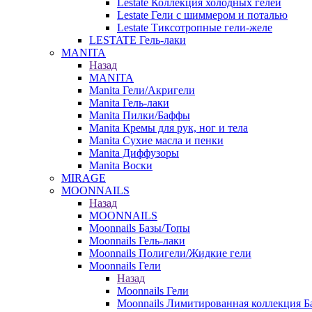
Lestate Коллекция холодных гелей
Lestate Гели с шиммером и поталью
Lestate Тиксотропные гели-желе
LESTATE Гель-лаки
MANITA
Назад
MANITA
Manita Гели/Акригели
Manita Гель-лаки
Manita Пилки/Баффы
Manita Кремы для рук, ног и тела
Manita Сухие масла и пенки
Manita Диффузоры
Manita Воски
MIRAGE
MOONNAILS
Назад
MOONNAILS
Moonnails Базы/Топы
Moonnails Гель-лаки
Moonnails Полигели/Жидкие гели
Moonnails Гели
Назад
Moonnails Гели
Moonnails Лимитированная коллекция Б