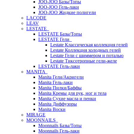
JOO-JOO Базы/Топы
JOO-JOO Гель-лаки
JOO-JOO Жидкие полигели
LACODE
LEAV
LESTATE
LESTATE Базы/Топы
LESTATE Гели
Lestate Классическая коллекция гелей
Lestate Коллекция холодных гелей
Lestate Гели с шиммером и поталью
Lestate Тиксотропные гели-желе
LESTATE Гель-лаки
MANITA
Manita Гели/Акригели
Manita Гель-лаки
Manita Пилки/Баффы
Manita Кремы для рук, ног и тела
Manita Сухие масла и пенки
Manita Диффузоры
Manita Воски
MIRAGE
MOONNAILS
Moonnails Базы/Топы
Moonnails Гель-лаки