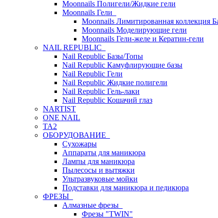
Moonnails Полигели/Жидкие гели
Moonnails Гели
Moonnails Лимитированная коллекция Б
Moonnails Моделирующие гели
Moonnails Гели-желе и Кератин-гели
NAIL REPUBLIC
Nail Republic Базы/Топы
Nail Republic Камуфлирующие базы
Nail Republic Гели
Nail Republic Жидкие полигели
Nail Republic Гель-лаки
Nail Republic Кошачий глаз
NARTIST
ONE NAIL
TA2
ОБОРУДОВАНИЕ
Сухожары
Аппараты для маникюра
Лампы для маникюра
Пылесосы и вытяжки
Ультразвуковые мойки
Подставки для маникюра и педикюра
ФРЕЗЫ
Алмазные фрезы
Фрезы "TWIN"