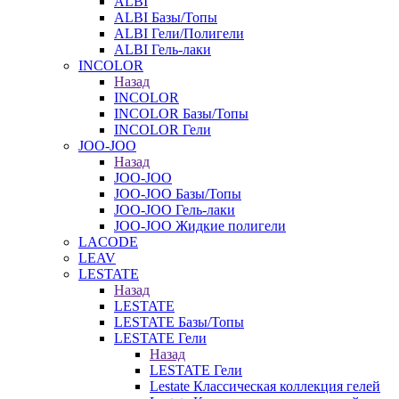
ALBI
ALBI Базы/Топы
ALBI Гели/Полигели
ALBI Гель-лаки
INCOLOR
Назад
INCOLOR
INCOLOR Базы/Топы
INCOLOR Гели
JOO-JOO
Назад
JOO-JOO
JOO-JOO Базы/Топы
JOO-JOO Гель-лаки
JOO-JOO Жидкие полигели
LACODE
LEAV
LESTATE
Назад
LESTATE
LESTATE Базы/Топы
LESTATE Гели
Назад
LESTATE Гели
Lestate Классическая коллекция гелей