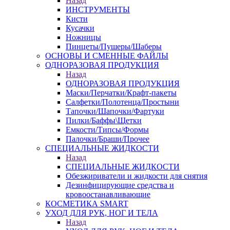
Назад
ИНСТРУМЕНТЫ
Кисти
Кусачки
Ножницы
Пинцеты/Пушеры/Шаберы
ОСНОВЫ И СМЕННЫЕ ФАЙЛЫ
ОДНОРАЗОВАЯ ПРОДУКЦИЯ
Назад
ОДНОРАЗОВАЯ ПРОДУКЦИЯ
Маски/Перчатки/Крафт-пакеты
Салфетки/Полотенца/Простыни
Тапочки/Шапочки/Фартуки
Пилки/Баффы\Щетки
Емкости/Типсы/Формы
Палочки/Браши/Прочее
СПЕЦИАЛЬНЫЕ ЖИДКОСТИ
Назад
СПЕЦИАЛЬНЫЕ ЖИДКОСТИ
Обезжириватели и жидкости для снятия
Дезинфицирующие средства и
кровоостанавливающие
КОСМЕТИКА SMART
УХОД ДЛЯ РУК, НОГ И ТЕЛА
Назад