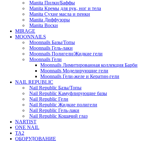
Manita Пилки/Баффы
Manita Кремы для рук, ног и тела
Manita Сухие масла и пенки
Manita Диффузоры
Manita Воски
MIRAGE
MOONNAILS
Moonnails Базы/Топы
Moonnails Гель-лаки
Moonnails Полигели/Жидкие гели
Moonnails Гели
Moonnails Лимитированная коллекция Барби
Moonnails Моделирующие гели
Moonnails Гели-желе и Кератин-гели
NAIL REPUBLIC
Nail Republic Базы/Топы
Nail Republic Камуфлирующие базы
Nail Republic Гели
Nail Republic Жидкие полигели
Nail Republic Гель-лаки
Nail Republic Кошачий глаз
NARTIST
ONE NAIL
TA2
ОБОРУДОВАНИЕ