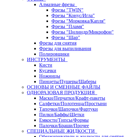
Алмазные фрезы
Фрезы "TWIN"
Фрезы "Конус/Игла"
Фрезы "Морковка/Капля"
Фрезы "Пламя"
Фрезы "Цилиндр/Микрофон"
Фрезы "Шар"
Фрезы для снятия
Фрезы для выпиливания
Полировщики
ИНСТРУМЕНТЫ
Кисти
Кусачки
Ножницы
Пинцеты/Пушеры/Шаберы
ОСНОВЫ И СМЕННЫЕ ФАЙЛЫ
ОДНОРАЗОВАЯ ПРОДУКЦИЯ
Маски/Перчатки/Крафт-пакеты
Салфетки/Полотенца/Простыни
Тапочки/Шапочки/Фартуки
Пилки/Баффы\Щетки
Емкости/Типсы/Формы
Палочки/Браши/Прочее
СПЕЦИАЛЬНЫЕ ЖИДКОСТИ
Обезжириватели и жидкости для снятия