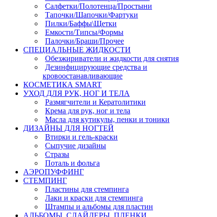
Салфетки/Полотенца/Простыни
Тапочки/Шапочки/Фартуки
Пилки/Баффы\Щетки
Емкости/Типсы/Формы
Палочки/Браши/Прочее
СПЕЦИАЛЬНЫЕ ЖИДКОСТИ
Обезжириватели и жидкости для снятия
Дезинфицирующие средства и
кровоостанавливающие
КОСМЕТИКА SMART
УХОД ДЛЯ РУК, НОГ И ТЕЛА
Размягчители и Кератолитики
Крема для рук, ног и тела
Масла для кутикулы, пенки и тоники
ДИЗАЙНЫ ДЛЯ НОГТЕЙ
Втирки и гель-краски
Сыпучие дизайны
Стразы
Поталь и фольга
АЭРОПУФФИНГ
СТЕМПИНГ
Пластины для стемпинга
Лаки и краски для стемпинга
Штампы и альбомы для пластин
АЛЬБОМЫ, СЛАЙДЕРЫ, ПЛЕНКИ