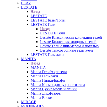
LEAV
LESTATE
Назад
LESTATE
LESTATE Базы/Топы
LESTATE Гели
Назад
LESTATE Гели
Lestate Классическая коллекция гелей
Lestate Коллекция холодных гелей
Lestate Гели с шиммером и поталью
Lestate Тиксотропные гели-желе
LESTATE Гель-лаки
MANITA
Назад
MANITA
Manita Гели/Акригели
Manita Гель-лаки
Manita Пилки/Баффы
Manita Кремы для рук, ног и тела
Manita Сухие масла и пенки
Manita Диффузоры
Manita Воски
MIRAGE
MOONNAILS