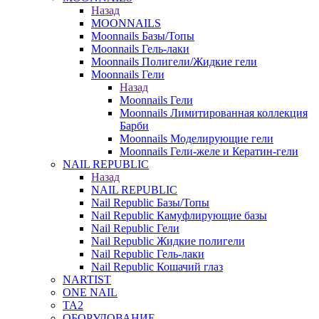
Назад
MOONNAILS
Moonnails Базы/Топы
Moonnails Гель-лаки
Moonnails Полигели/Жидкие гели
Moonnails Гели
Назад
Moonnails Гели
Moonnails Лимитированная коллекция
Барби
Moonnails Моделирующие гели
Moonnails Гели-желе и Кератин-гели
NAIL REPUBLIC
Назад
NAIL REPUBLIC
Nail Republic Базы/Топы
Nail Republic Камуфлирующие базы
Nail Republic Гели
Nail Republic Жидкие полигели
Nail Republic Гель-лаки
Nail Republic Кошачий глаз
NARTIST
ONE NAIL
TA2
ОБОРУДОВАНИЕ