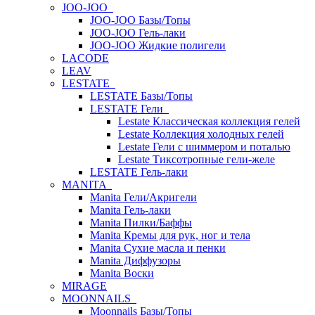
JOO-JOO
JOO-JOO Базы/Топы
JOO-JOO Гель-лаки
JOO-JOO Жидкие полигели
LACODE
LEAV
LESTATE
LESTATE Базы/Топы
LESTATE Гели
Lestate Классическая коллекция гелей
Lestate Коллекция холодных гелей
Lestate Гели с шиммером и поталью
Lestate Тиксотропные гели-желе
LESTATE Гель-лаки
MANITA
Manita Гели/Акригели
Manita Гель-лаки
Manita Пилки/Баффы
Manita Кремы для рук, ног и тела
Manita Сухие масла и пенки
Manita Диффузоры
Manita Воски
MIRAGE
MOONNAILS
Moonnails Базы/Топы