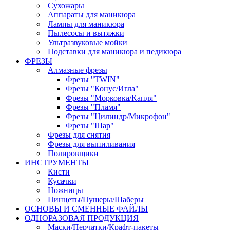
Сухожары
Аппараты для маникюра
Лампы для маникюра
Пылесосы и вытяжки
Ультразвуковые мойки
Подставки для маникюра и педикюра
ФРЕЗЫ
Алмазные фрезы
Фрезы "TWIN"
Фрезы "Конус/Игла"
Фрезы "Морковка/Капля"
Фрезы "Пламя"
Фрезы "Цилиндр/Микрофон"
Фрезы "Шар"
Фрезы для снятия
Фрезы для выпиливания
Полировщики
ИНСТРУМЕНТЫ
Кисти
Кусачки
Ножницы
Пинцеты/Пушеры/Шаберы
ОСНОВЫ И СМЕННЫЕ ФАЙЛЫ
ОДНОРАЗОВАЯ ПРОДУКЦИЯ
Маски/Перчатки/Крафт-пакеты