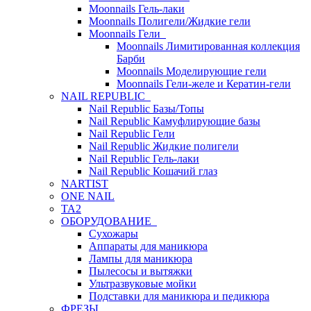
Moonnails Гель-лаки
Moonnails Полигели/Жидкие гели
Moonnails Гели
Moonnails Лимитированная коллекция
Барби
Moonnails Моделирующие гели
Moonnails Гели-желе и Кератин-гели
NAIL REPUBLIC
Nail Republic Базы/Топы
Nail Republic Камуфлирующие базы
Nail Republic Гели
Nail Republic Жидкие полигели
Nail Republic Гель-лаки
Nail Republic Кошачий глаз
NARTIST
ONE NAIL
TA2
ОБОРУДОВАНИЕ
Сухожары
Аппараты для маникюра
Лампы для маникюра
Пылесосы и вытяжки
Ультразвуковые мойки
Подставки для маникюра и педикюра
ФРЕЗЫ