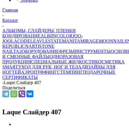
Telegram
Главная
-
Каталог
-
АЛЬБОМЫ, СЛАЙДЕРЫ, ПЛЕНКИ
БОНДИРОВАНИЕ
ALBI
INCOLOR
JOO-
JOO
LACODE
LEAV
LESTATE
MANITA
MIRAGE
MOONNAILS
REPUBLIC
NARTIST
ONE
NAIL
TA2
ОБОРУДОВАНИЕ
ФРЕЗЫ
ИНСТРУМЕНТЫ
ОСНОВ
И СМЕННЫЕ ФАЙЛЫ
ОДНОРАЗОВАЯ
ПРОДУКЦИЯ
СПЕЦИАЛЬНЫЕ ЖИДКОСТИ
КОСМЕТИКА
SMART
УХОД ДЛЯ РУК, НОГ И ТЕЛА
ДИЗАЙНЫ ДЛЯ
НОГТЕЙ
АЭРОПУФФИНГ
СТЕМПИНГ
ПОДАРОЧНЫЕ
СЕРТИФИКАТЫ
-
Laque Слайдер 407
Поделиться
Laque Слайдер 407