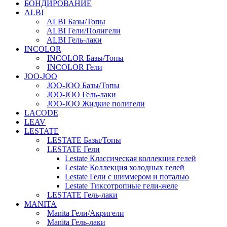
БОНДИРОВАНИЕ
ALBI
ALBI Базы/Топы
ALBI Гели/Полигели
ALBI Гель-лаки
INCOLOR
INCOLOR Базы/Топы
INCOLOR Гели
JOO-JOO
JOO-JOO Базы/Топы
JOO-JOO Гель-лаки
JOO-JOO Жидкие полигели
LACODE
LEAV
LESTATE
LESTATE Базы/Топы
LESTATE Гели
Lestate Классическая коллекция гелей
Lestate Коллекция холодных гелей
Lestate Гели с шиммером и поталью
Lestate Тиксотропные гели-желе
LESTATE Гель-лаки
MANITA
Manita Гели/Акригели
Manita Гель-лаки