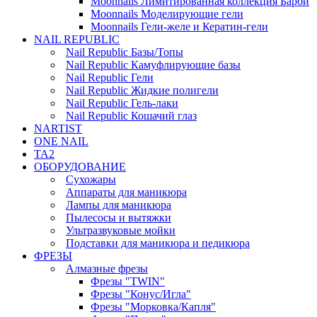
Moonnails Лимитированная коллекция Барби
Moonnails Моделирующие гели
Moonnails Гели-желе и Кератин-гели
NAIL REPUBLIC
Nail Republic Базы/Топы
Nail Republic Камуфлирующие базы
Nail Republic Гели
Nail Republic Жидкие полигели
Nail Republic Гель-лаки
Nail Republic Кошачий глаз
NARTIST
ONE NAIL
TA2
ОБОРУДОВАНИЕ
Сухожары
Аппараты для маникюра
Лампы для маникюра
Пылесосы и вытяжки
Ультразвуковые мойки
Подставки для маникюра и педикюра
ФРЕЗЫ
Алмазные фрезы
Фрезы "TWIN"
Фрезы "Конус/Игла"
Фрезы "Морковка/Капля"