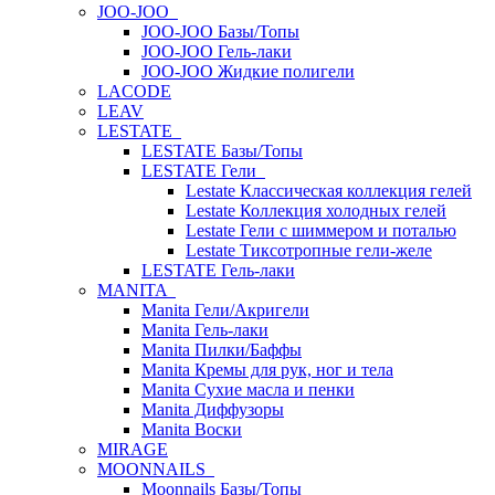
JOO-JOO
JOO-JOO Базы/Топы
JOO-JOO Гель-лаки
JOO-JOO Жидкие полигели
LACODE
LEAV
LESTATE
LESTATE Базы/Топы
LESTATE Гели
Lestate Классическая коллекция гелей
Lestate Коллекция холодных гелей
Lestate Гели с шиммером и поталью
Lestate Тиксотропные гели-желе
LESTATE Гель-лаки
MANITA
Manita Гели/Акригели
Manita Гель-лаки
Manita Пилки/Баффы
Manita Кремы для рук, ног и тела
Manita Сухие масла и пенки
Manita Диффузоры
Manita Воски
MIRAGE
MOONNAILS
Moonnails Базы/Топы