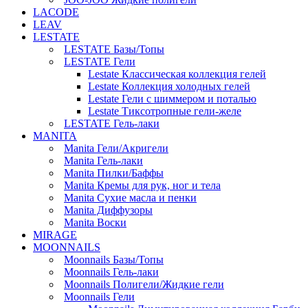
LACODE
LEAV
LESTATE
LESTATE Базы/Топы
LESTATE Гели
Lestate Классическая коллекция гелей
Lestate Коллекция холодных гелей
Lestate Гели с шиммером и поталью
Lestate Тиксотропные гели-желе
LESTATE Гель-лаки
MANITA
Manita Гели/Акригели
Manita Гель-лаки
Manita Пилки/Баффы
Manita Кремы для рук, ног и тела
Manita Сухие масла и пенки
Manita Диффузоры
Manita Воски
MIRAGE
MOONNAILS
Moonnails Базы/Топы
Moonnails Гель-лаки
Moonnails Полигели/Жидкие гели
Moonnails Гели