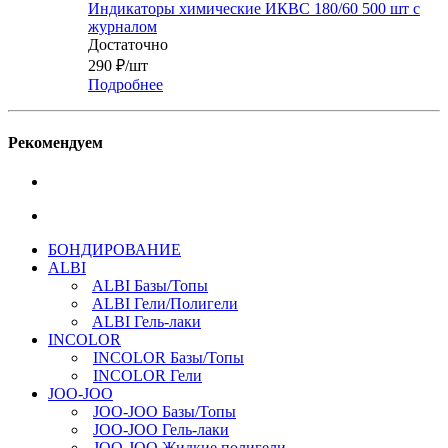
Индикаторы химические ИКВС 180/60 500 шт с
журналом
Достаточно
290
₽
/шт
Подробнее
Рекомендуем
БОНДИРОВАНИЕ
ALBI
ALBI Базы/Топы
ALBI Гели/Полигели
ALBI Гель-лаки
INCOLOR
INCOLOR Базы/Топы
INCOLOR Гели
JOO-JOO
JOO-JOO Базы/Топы
JOO-JOO Гель-лаки
JOO-JOO Жидкие полигели