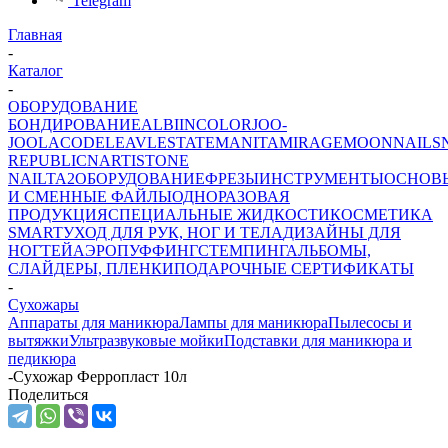
Telegram
Главная
-
Каталог
-
ОБОРУДОВАНИЕ
БОНДИРОВАНИЕ
ALBI
INCOLOR
JOO-
JOO
LACODE
LEAV
LESTATE
MANITA
MIRAGE
MOONNAILS
REPUBLIC
NARTIST
ONE
NAIL
TA2
ОБОРУДОВАНИЕ
ФРЕЗЫ
ИНСТРУМЕНТЫ
ОСНОВ
И СМЕННЫЕ ФАЙЛЫ
ОДНОРАЗОВАЯ
ПРОДУКЦИЯ
СПЕЦИАЛЬНЫЕ ЖИДКОСТИ
КОСМЕТИКА
SMART
УХОД ДЛЯ РУК, НОГ И ТЕЛА
ДИЗАЙНЫ ДЛЯ
НОГТЕЙ
АЭРОПУФФИНГ
СТЕМПИНГ
АЛЬБОМЫ,
СЛАЙДЕРЫ, ПЛЕНКИ
ПОДАРОЧНЫЕ СЕРТИФИКАТЫ
-
Сухожары
Аппараты для маникюра
Лампы для маникюра
Пылесосы и
вытяжки
Ультразвуковые мойки
Подставки для маникюра и
педикюра
-
Сухожар Ферропласт 10л
Поделиться