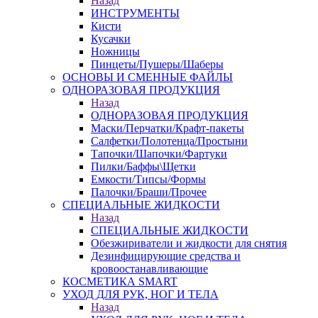
Назад
ИНСТРУМЕНТЫ
Кисти
Кусачки
Ножницы
Пинцеты/Пушеры/Шаберы
ОСНОВЫ И СМЕННЫЕ ФАЙЛЫ
ОДНОРАЗОВАЯ ПРОДУКЦИЯ
Назад
ОДНОРАЗОВАЯ ПРОДУКЦИЯ
Маски/Перчатки/Крафт-пакеты
Салфетки/Полотенца/Простыни
Тапочки/Шапочки/Фартуки
Пилки/Баффы\Щетки
Емкости/Типсы/Формы
Палочки/Браши/Прочее
СПЕЦИАЛЬНЫЕ ЖИДКОСТИ
Назад
СПЕЦИАЛЬНЫЕ ЖИДКОСТИ
Обезжириватели и жидкости для снятия
Дезинфицирующие средства и
кровоостанавливающие
КОСМЕТИКА SMART
УХОД ДЛЯ РУК, НОГ И ТЕЛА
Назад