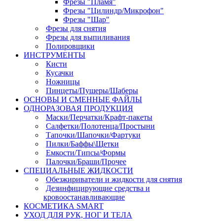
Фрезы "Пламя"
Фрезы "Цилиндр/Микрофон"
Фрезы "Шар"
Фрезы для снятия
Фрезы для выпиливания
Полировщики
ИНСТРУМЕНТЫ
Кисти
Кусачки
Ножницы
Пинцеты/Пушеры/Шаберы
ОСНОВЫ И СМЕННЫЕ ФАЙЛЫ
ОДНОРАЗОВАЯ ПРОДУКЦИЯ
Маски/Перчатки/Крафт-пакеты
Салфетки/Полотенца/Простыни
Тапочки/Шапочки/Фартуки
Пилки/Баффы\Щетки
Емкости/Типсы/Формы
Палочки/Браши/Прочее
СПЕЦИАЛЬНЫЕ ЖИДКОСТИ
Обезжириватели и жидкости для снятия
Дезинфицирующие средства и
кровоостанавливающие
КОСМЕТИКА SMART
УХОД ДЛЯ РУК, НОГ И ТЕЛА