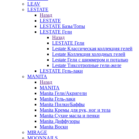
LEAV
LESTATE
Назад
LESTATE
LESTATE Базы/Топы
LESTATE Гели
Назад
LESTATE Гели
Lestate Классическая коллекция гелей
Lestate Коллекция холодных гелей
Lestate Гели с шиммером и поталью
Lestate Тиксотропные гели-желе
LESTATE Гель-лаки
MANITA
Назад
MANITA
Manita Гели/Акригели
Manita Гель-лаки
Manita Пилки/Баффы
Manita Кремы для рук, ног и тела
Manita Сухие масла и пенки
Manita Диффузоры
Manita Воски
MIRAGE
MOONNAILS