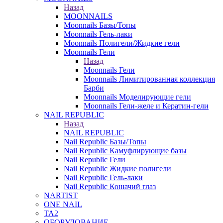
Назад
MOONNAILS
Moonnails Базы/Топы
Moonnails Гель-лаки
Moonnails Полигели/Жидкие гели
Moonnails Гели
Назад
Moonnails Гели
Moonnails Лимитированная коллекция
Барби
Moonnails Моделирующие гели
Moonnails Гели-желе и Кератин-гели
NAIL REPUBLIC
Назад
NAIL REPUBLIC
Nail Republic Базы/Топы
Nail Republic Камуфлирующие базы
Nail Republic Гели
Nail Republic Жидкие полигели
Nail Republic Гель-лаки
Nail Republic Кошачий глаз
NARTIST
ONE NAIL
TA2
ОБОРУДОВАНИЕ