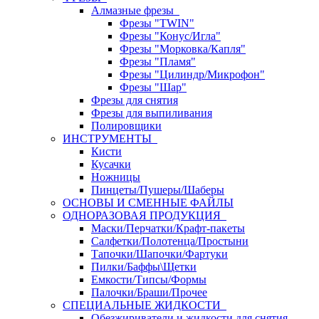
Алмазные фрезы
Фрезы "TWIN"
Фрезы "Конус/Игла"
Фрезы "Морковка/Капля"
Фрезы "Пламя"
Фрезы "Цилиндр/Микрофон"
Фрезы "Шар"
Фрезы для снятия
Фрезы для выпиливания
Полировщики
ИНСТРУМЕНТЫ
Кисти
Кусачки
Ножницы
Пинцеты/Пушеры/Шаберы
ОСНОВЫ И СМЕННЫЕ ФАЙЛЫ
ОДНОРАЗОВАЯ ПРОДУКЦИЯ
Маски/Перчатки/Крафт-пакеты
Салфетки/Полотенца/Простыни
Тапочки/Шапочки/Фартуки
Пилки/Баффы\Щетки
Емкости/Типсы/Формы
Палочки/Браши/Прочее
СПЕЦИАЛЬНЫЕ ЖИДКОСТИ
Обезжириватели и жидкости для снятия